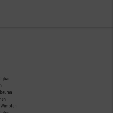
fügbar
n
obeuren
chen
d Wimpfen
fügbar